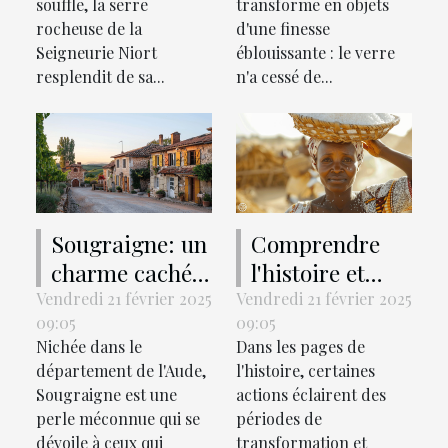
souffle, la serre
transforme en objets
Bugarach
chronologie du
rocheuse de la
d'une finesse
verre
Seigneurie Niort
éblouissante : le verre
resplendit de sa...
n'a cessé de...
Sougraigne: un
Comprendre
charme caché
l'histoire et
dans l'Aude à
l'importance de
Vendredi 21 février 2025
Vendredi 21 février 2025
09:05
09:05
découvrir
la marche du
Nichée dans le
Dans les pages de
sel
département de l'Aude,
l'histoire, certaines
Sougraigne est une
actions éclairent des
perle méconnue qui se
périodes de
dévoile à ceux qui
transformation et