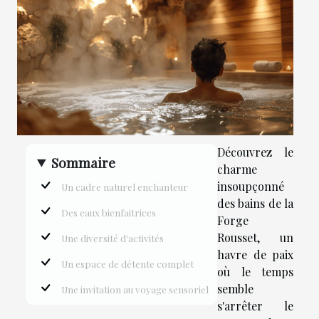
Découvrez le
Sommaire
charme
insoupçonné
Un cadre naturel enchanteur
des bains de la
Des eaux bienfaitrices
Forge
Rousset, un
Une diversité d'activités
havre de paix
Un espace de détente complet
où le temps
semble
Une invitation au voyage sensoriel
s'arrêter le