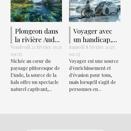
Plongeon dans
Voyager avec
la rivière Aude :
un handicap,
découverte de
les nouvelles
Vendredi 21 février 2025
Samedi 8 février 2025
09:05
09:25
la source de la
solutions
Nichée au cœur du
Voyager est une source
Sals et conseils
paysage pittoresque de
d'enrichissement et
pour une
l'Aude, la source de la
d'évasion pour tous,
baignade
Sals offre un spectacle
mais lorsqu'il s'agit de
réussie
naturel captivant,...
personnes en...