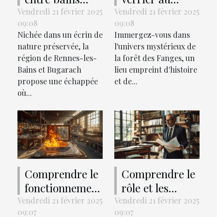
doux et pont
coeur de la
Vendredi 21 février 2025
Vendredi 21 février 2025
09:08
09:08
romain, une
forêt des
Nichée dans un écrin de
Immergez-vous dans
découverte de
Fanges en 9
nature préservée, la
l'univers mystérieux de
Rennes-les-
lettres
région de Rennes-les-
la forêt des Fanges, un
Bains et
Bains et Bugarach
lieu empreint d'histoire
Bugarach
propose une échappée
et de...
où...
Comprendre le
Comprendre le
fonctionnement
rôle et les
d'un four de
services d'un
Vendredi 21 février 2025
Vendredi 21 février 2025
09:07
09:07
verrerie
notaire à