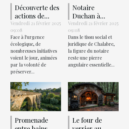
Découverte des
Notaire
actions de
Duchan à
l'association
Chalabre : son
Vendredi 21 février 2025
Vendredi 21 février 2025
09:08
09:08
Salicorne pour
rôle et ses
Face à l'urgence
Dans le tissu social et
la sauvegarde
compétences
écologique, de
juridique de Chalabre,
de l'écosystème
expliqués
nombreuses initiatives
la figure du notaire
voient le jour, animées
reste une pierre
par la volonté de
angulaire essentielle...
préserver...
Promenade
Le four de
entre bains
verrier au