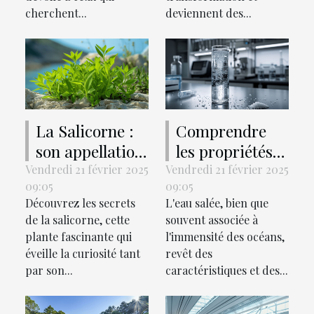
cherchent...
deviennent des...
La Salicorne :
Comprendre
son appellation
les propriétés
en anglais et
et les usages de
Vendredi 21 février 2025
Vendredi 21 février 2025
09:05
09:05
son importance
l'eau salée
Découvrez les secrets
L'eau salée, bien que
dans la région
de la salicorne, cette
souvent associée à
de l'Aude
plante fascinante qui
l'immensité des océans,
éveille la curiosité tant
revêt des
par son...
caractéristiques et des...