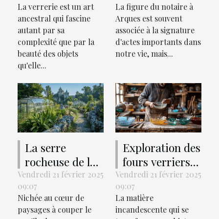
La verrerie est un art
La figure du notaire à
Arques
ancestral qui fascine
Arques est souvent
autant par sa
associée à la signature
complexité que par la
d'actes importants dans
beauté des objets
notre vie, mais...
qu'elle...
La serre
Exploration des
rocheuse de la
fours verriers :
Seigneurie
Du souffleur de
Vendredi 21 février 2025
Vendredi 21 février 2025
09:07
09:07
Niort et le
verre de Palau
Nichée au cœur de
La matière
mystérieux
Del Vidre à
paysages à couper le
incandescente qui se
Château de
Rennes, une